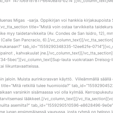
” tab_id=”1471069197811-6640ea1d-b214″][vc_column_text]Meil
n Buenas Migas -sarja. Oppikirjan voi hankkia kirjakaupoist
][vc_tta_section title=”Mistä voin ostaa tarvikkeita taidek
ke myy taidetarvikkeita (Av. Condes de San Isidro, 12), mm. 
(Calle San Pancracio, 6).[/vc_column_text][/vc_tta_section][
ta mukanaan?” tab_id=”1559290348335-12ee62fe-0714″][vc_co
äsipainot , kahvakuulat jne.[/vc_column_text][/vc_tta_section
5bec”][vc_column_text]Sup-lauta vuokrataan Dreisog-liikk
i liikuntavaatteissa.
ljain jaloin. Muista aurinkorasvan käyttö. Viileämmällä sää
on title=”Mitä retkillä tulee huomioida?” tab_id=”1559290
viaikaan varsinkin sisämaassa voi olla kylmää. Kerrospukeut
rvitsemasi lääkkeet.[/vc_column_text][/vc_tta_section][vc_tt
muilta asemilta?” tab_id=”1559290510596-e8628496-9e0e”][
e junan ensimmäisessä vaunussa, josta ryhmä on helppo lö