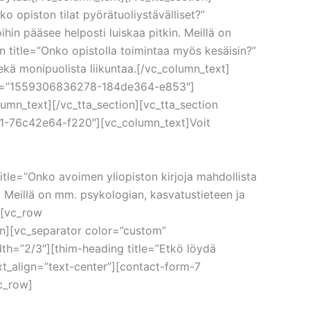
o opiston tilat pyörätuoliystävälliset?”
in pääsee helposti luiskaa pitkin. Meillä on
on title=”Onko opistolla toimintaa myös kesäisin?”
kä monipuolista liikuntaa.[/vc_column_text]
tab_id=”1559306836278-184de364-e853″]
lumn_text][/vc_tta_section][vc_tta_section
351-76c42e64-f220″][vc_column_text]Voit
title=”Onko avoimen yliopiston kirjoja mahdollista
 Meillä on mm. psykologian, kasvatustieteen ja
][vc_row
n][vc_separator color=”custom”
h=”2/3″][thim-heading title=”Etkö löydä
ext_align=”text-center”][contact-form-7
c_row]