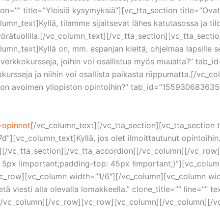
n=”” title=”Yleisiä kysymyksiä”][vc_tta_section title=”Ovatk
ext]Kyllä, tilamme sijaitsevat lähes katutasossa ja tiloih
örätuolilla.[/vc_column_text][/vc_tta_section][vc_tta_secti
_text]Kyllä on, mm. espanjan kieltä, ohjelmaa lapsille se
llä verkkokursseja, joihin voi osallistua myös muualta?” 
ursseja ja niihin voi osallista paikasta riippumatta.[/vc_co
piston avoimen yliopiston opintoihin?” tab_id=”1559306836
o-opinnot
[/vc_column_text][/vc_tta_section][vc_tta_section 
vc_column_text]Kyllä, jos olet ilmoittautunut opintoihin.
t][/vc_tta_section][/vc_tta_accordion][/vc_column][/vc_row
px !important;padding-top: 45px !important;}”][vc_colum
c_row][vc_column width=”1/6″][/vc_column][vc_column widt
 viesti alla olevalla lomakkeella.” clone_title=”” line=”” t
[/vc_column][/vc_row][vc_row][vc_column][/vc_column][/v