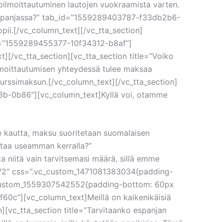
koilmoittautuminen lautojen vuokraamista varten.
jan Espanjassa?” tab_id=”1559289403787-f33db2b6-
opii.[/vc_column_text][/vc_tta_section]
b_id=”1559289455377-10f34312-b8af”]
xt][/vc_tta_section][vc_tta_section title=”Voiko
moittautumisen yhteydessä tulee maksaa
kurssimaksun.[/vc_column_text][/vc_tta_section]
63b-0b86″][vc_column_text]Kyllä voi, otamme
e kautta, maksu suoritetaan suomalaisen
staa useamman kerralla?”
niitä vain tarvitsemasi määrä, sillä emme
=”1/2″ css=”.vc_custom_1471081383034{padding-
”.vc_custom_1559307542552{padding-bottom: 60px
f60c”][vc_column_text]Meillä on kaikenikäisiä
ion][vc_tta_section title=”Tarvitaanko espanjan