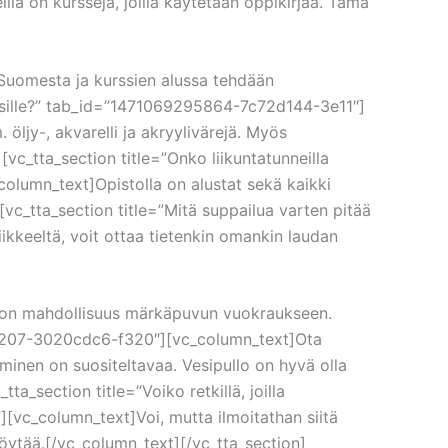
lä on kursseja, joilla käytetään oppikirjaa. Tämä
a Suomesta ja kurssien alussa tehdään
urssille?” tab_id=”1471069295864-7c72d144-3e11″]
öljy-, akvarelli ja akryylivärejä. Myös
vc_tta_section title=”Onko liikuntatunneilla
lumn_text]Opistolla on alustat sekä kaikki
][vc_tta_section title=”Mitä suppailua varten pitää
eeltä, voit ottaa tietenkin omankin laudan
llä on mahdollisuus märkäpuvun vuokraukseen.
452207-3020cdc6-f320″][vc_column_text]Ota
uminen on suositeltavaa. Vesipullo on hyvä olla
a_section title=”Voiko retkillä, joilla
vc_column_text]Voi, mutta ilmoitathan siitä
ytää.[/vc_column_text][/vc_tta_section]