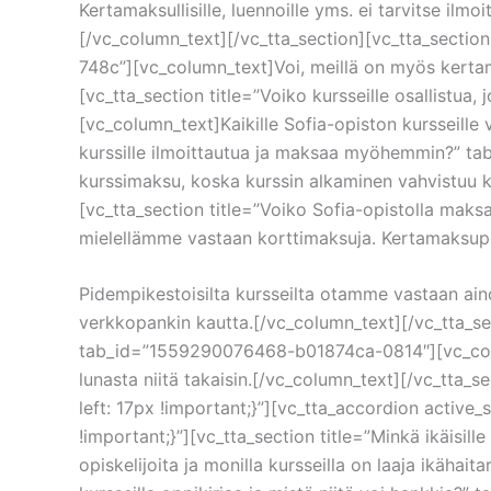
Kertamaksullisille, luennoille yms. ei tarvitse i
[/vc_column_text][/vc_tta_section][vc_tta_sectio
748c”][vc_column_text]Voi, meillä on myös kertamak
[vc_tta_section title=”Voiko kursseille osallist
[vc_column_text]Kaikille Sofia-opiston kursseille 
kurssille ilmoittautua ja maksaa myöhemmin?” 
kurssimaksu, koska kurssin alkaminen vahvistuu k
[vc_tta_section title=”Voiko Sofia-opistolla ma
mielellämme vastaan korttimaksuja. Kertamaksupo
Pidempikestoisilta kursseilta otamme vastaan ai
verkkopankin kautta.[/vc_column_text][/vc_tta_se
tab_id=”1559290076468-b01874ca-0814″][vc_column
lunasta niitä takaisin.[/vc_column_text][/vc_tt
left: 17px !important;}”][vc_tta_accordion activ
!important;}”][vc_tta_section title=”Minkä ikäis
opiskelijoita ja monilla kursseilla on laaja ikähai