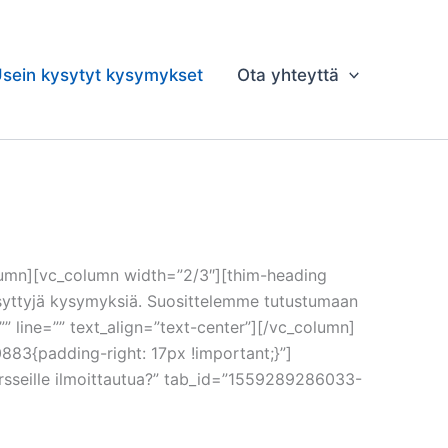
sein kysytyt kysymykset
Ota yhteyttä
lumn][vc_column width=”2/3″][thim-heading
ysyttyjä kysymyksiä. Suosittelemme tutustumaan
”” line=”” text_align=”text-center”][/vc_column]
83{padding-right: 17px !important;}”]
kursseille ilmoittautua?” tab_id=”1559289286033-