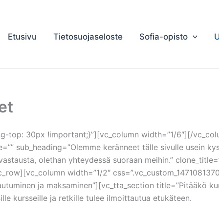
Etusivu
Tietosuojaseloste
Sofia-opisto
U
et
top: 30px !important;}”][vc_column width=”1/6″][/vc_co
se=”” sub_heading=”Olemme keränneet tälle sivulle usein k
 vastausta, olethan yhteydessä suoraan meihin.” clone_title=
c_row][vc_column width=”1/2″ css=”.vc_custom_14710813708
ttautuminen ja maksaminen”][vc_tta_section title=”Pitääkö 
 kursseille ja retkille tulee ilmoittautua etukäteen.