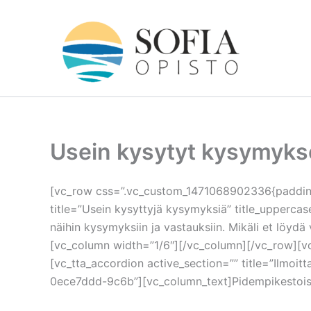
Siirry
sisältöön
Usein kysytyt kysymyks
[vc_row css=”.vc_custom_1471068902336{padding-
title=”Usein kysyttyjä kysymyksiä” title_upperca
näihin kysymyksiin ja vastauksiin. Mikäli et löydä
[vc_column width=”1/6″][/vc_column][/vc_row][v
[vc_tta_accordion active_section=”” title=”Ilmoi
0ece7ddd-9c6b”][vc_column_text]Pidempikestoisille