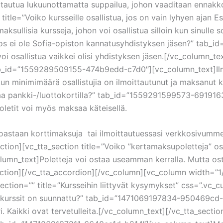
lmoittautua lukuunottamatta suppailua, johon vaaditaan ennak
n title=”Voiko kursseille osallistua, jos on vain lyhyen a
sullisia kursseja, johon voi osallistua silloin kun sinulle s
ua, jos ei ole Sofia-opiston kannatusyhdistyksen jäsen?” ta
voi osallistua vaikkei olisi yhdistyksen jäsen.[/vc_column_te
tab_id=”1559289509155-474b9edd-c7d0″][vc_column_text]Il
un minimimäärä osallistujia on ilmoittautunut ja maksanut 
ksaa pankki-/luottokortilla?” tab_id=”1559291599573-69191
letit voi myös maksaa käteisellä.
noastaan korttimaksuja tai ilmoittautuessasi verkkosivumm
ction][vc_tta_section title=”Voiko ”kertamaksupoletteja” o
_text]Poletteja voi ostaa useamman kerralla. Mutta osta 
a_section][/vc_tta_accordion][/vc_column][vc_column width
e_section=”” title=”Kursseihin liittyvät kysymykset” css=
ille kurssit on suunnattu?” tab_id=”1471069197834-950469cd-
tari. Kaikki ovat tervetulleita.[/vc_column_text][/vc_tta_sect