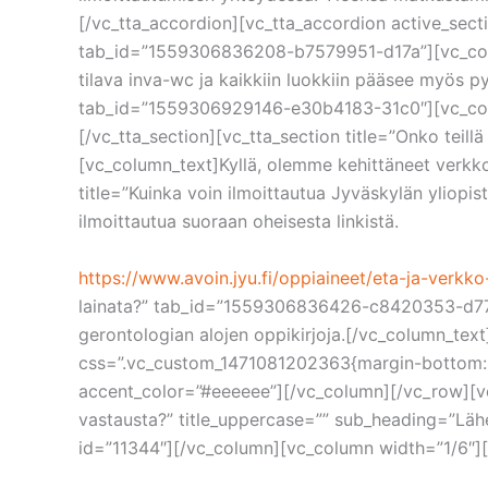
[/vc_tta_accordion][vc_tta_accordion active_sectio
tab_id=”1559306836208-b7579951-d17a”][vc_column_t
tilava inva-wc ja kaikkiin luokkiin pääsee myös py
tab_id=”1559306929146-e30b4183-31c0″][vc_column
[/vc_tta_section][vc_tta_section title=”Onko tei
[vc_column_text]Kyllä, olemme kehittäneet verkkok
title=”Kuinka voin ilmoittautua Jyväskylän ylio
ilmoittautua suoraan oheisesta linkistä.
https://www.avoin.jyu.fi/oppiaineet/eta-ja-verkk
lainata?” tab_id=”1559306836426-c8420353-d77d”][
gerontologian alojen oppikirjoja.[/vc_column_tex
css=”.vc_custom_1471081202363{margin-bottom: 5
accent_color=”#eeeeee”][/vc_column][/vc_row][v
vastausta?” title_uppercase=”” sub_heading=”Lähetä
id=”11344″][/vc_column][vc_column width=”1/6″]