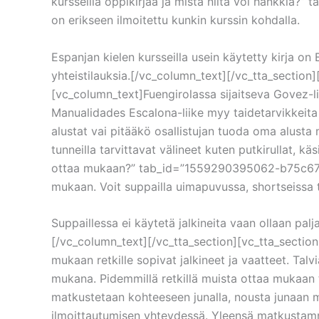
kursseilla oppikirjaa ja mistä niitä voi hankkia?
on erikseen ilmoitettu kunkin kurssin kohdalla.
Espanjan kielen kursseilla usein käytetty kirja o
yhteistilauksia.[/vc_column_text][/vc_tta_section
[vc_column_text]Fuengirolassa sijaitseva Govez-lii
Manualidades Escalona-liike myy taidetarvikkeita 
alustat vai pitääkö osallistujan tuoda oma alus
tunneilla tarvittavat välineet kuten putkirullat, k
ottaa mukaan?” tab_id=”1559290395062-b75c6734-
mukaan. Voit suppailla uimapuvussa, shortseissa ta
Suppaillessa ei käytetä jalkineita vaan ollaan pa
[/vc_column_text][/vc_tta_section][vc_tta_secti
mukaan retkille sopivat jalkineet ja vaatteet. Tal
mukana. Pidemmillä retkillä muista ottaa mukaan ta
matkustetaan kohteeseen junalla, nousta junaan 
ilmoittautumisen yhteydessä. Yleensä matkustamm